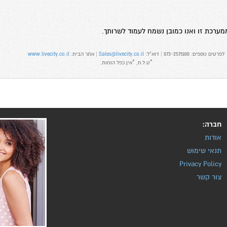
ממערכת זו ואנו כמובן נשמח לעמוד לשרותך.
לפרטים נוספים: 073-2575100 | דוא"ל:
Sales@livecity.co.il
| אתר הבית:
www.livecity.co.il
*ט.ל.ח, *אין כפל הנחות.
חברה:
אודות
תנאי שימוש
Privacy Policy
צור קשר