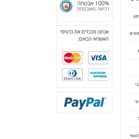
ון
ונים
י
ני
לאומי