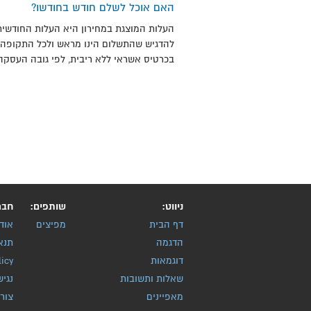
האם אוכל לשלם חודש בחודשו?
העלות המוצגת במחירון היא העלות החודשית
להדגיש שהתשלום הינו מראש ולכל התקופה.
בכרטיס אשראי ללא ריבית, לפי גובה העסקה
ניווט:
שותפים:
חבר
דף הבית
מפיצים
אוד
הדגמה
תנא
דוגמאות
licy
שאלות ותשובות
נגיש
מאפיינים
צור