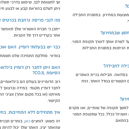
אך לתשומת לבך, שימוש בדרכי תשלום
?
ניתן לשלם בהוראת קבע או לבצע חיו
מוצעות במחירון. במסגרת החבילה
מה לגבי פריסה נרחבת בכרטיס 
.
ייתכן כי חברת האשראי שלך תאפשר ל
סון שבמחירון?
אתר בקרדיט דרך סל הקניות.
ד לשרת אותך לאורך תקופת המנוי.
כבר יש בבעלותי דומיין. האם או
ת הניתנות במסגרת החבילות
בוודאי. מחלקת התמיכה שלנו תשמח 
ילה לחבילה?
האם ניתן לחבר רק דומיין בינלאומ
הסיומת CO.IL?
 במלואה. חבילות בניית האתרים
 הקשורים בגודל האתר, נפח
רוב הדומיינים בעולם הם בינלאומיים
לחבר דומיין מקומי. במידה וברצונך ל
מאיתנו (או בכל מקום אחר) ונציגי ה
רון?
הקישור.
למשך תקופה של שנתיים, אנו מקנים
איך מתחילים ללא התחייבות, בחי
 על עלות השנה השניה! ככלל, ככל שתקופת המנוי
 בהתאם.
זה פשוט. לוחצים
כאן
, בוחרים תבנית
שהאתר יציג. האתר שלך יכול להיות מו