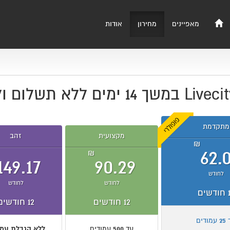
מאפיינים
מחירון
אודות
מתקדמת
מקצועית
זהב
₪
62.
₪
149.17
90.29
לחודש
לחודש
לחודש
חודשים
12
חודשים
12
חודשים
25
עמודים
עד
500
עמודים
ללא הגבלת עמו