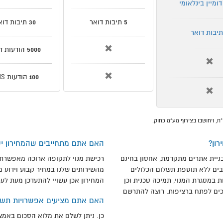
דומיין בינלאומי
5
תיבות דואר
30
תיבות דוא
תיבות דואר
5000
הודעות די
100
הודעות SMS
, ויחושבו בצירוף מע"מ כחוק.
ון?
האם אתם מתחייבים שהמחירון יש
ניית אתרים מתקדמת, אחסון בחינם
רכישת מנוי לתקופה ארוכה מאפשרת 
רבים ללא תוספת תשלום הכלולים
מהשירותים שלנו במחיר קבוע וידוע מ
 במסגרת המנוי, תמיכה טכנית וכן
המחירון אכן עשויי להתעדכן מעת לעת
כים לפתח ברציפות. רוצה להתרשם
האם אתם מציעים אפשרויות תשל