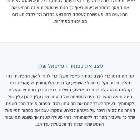
לצייר תמונה ברורה וכנה עבור מי שעומד לקנות, כדי לוודא שהוא לא יסגור
את המסך בחוסר שביעות רצון! כך חנות וירטואלית אינה מרתיע את
הרוכשים בה, מאפשרת לעסקה להתבצע בקלות ולך לקבל תשלום
בפייפאל במהירות.
עצב את כפתור הפייפאל שלך
קח את הזמן כדי לעצב כפתור פייפל משלך כדי להגדיל את המכירות. זהו
תהליך פשוט וקל בו תוכל להשפיע על רבים מלקוחותיך שעומדים בפני
קבלת החלטה לגבי בחירת אמצעי תשלום. רכישה דרך חנות וירטואלית
הינה חוויה המצריכה מידה מסוימת של ביטחון ולכן עליך להגן עליך ועל
לקוחותיך ובעיקר לשדר להם את הביטחון הזה. כפתור פייפל הפך בשנים
האחרונות לסימן היכר של ביטחון לביצוע עסקה. עצב את כפתור הפייפאל
שלך כך שיעביר מסר זה ללקוחותיך. זוהי פעולה קטנה אך משמעותה עבור
העסק שלך יכולה להיות בעלת ערך רב.