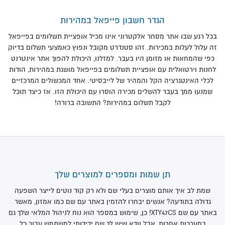
הגדר חשבון פייפאל במהירות
בכל רגע שבו אתר מסחר אלקטרוני אינו מכיל אופציית תשלומים בפייפאל
זה עלול לעלות במכירות. זהו סטנדרט מקובל ונפוץ כאמצעי תשלום בדיוק
כפי שהמחאות או מזומן היו בעבר. למזלנו, היכולת להפוך אתר אינטרנט
לחנות וירטואלית עם אופציית תשלומים בפייפאל מושגת במהירות, הודות
לכלי האינטגרציה הקל והמהיר של לייבסיטי. אחד המכשולים המרכזיים
שמנעו ממך בעבר להשלים מכירה הוסרו עם היכולת הזו. אז כיצד תוכל
לקבל תשלום במהירות? התשובה ברורה!
תן שמות ומספרים למוצרים שלך
שמת לב איך אותם מוצרים בעלי שם ולא רק קוד נוטים לייצר השפעה
גדולה בתודעה? אנשים יבחרו להזמין באתר עם שם כמו אמזון, מאשר
באתר עם שם XTY47CS! כן, שימוש במספר הוא נוח לניהול המלאי שלך גם
במערכות אחרות, אבל וודא שיש לך שם ידידותי למשתמש עבור כל