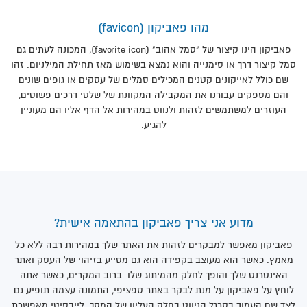
מהו פאביקון (favicon)
פאביקון הינו קיצור של "סמל אהוב" (favorite icon), המכונה לעתים גם
סמל קיצור דרך או סימנייה והוא נמצא בשימוש מאז תחילת המילניום. זהו
שם כולל לאייקונים קטנים המכילים סמלים של עסקים או גופים שונים
והם מספקים עבורנו את המקבילה המקוונת של שלטי דרכים פשוטים,
העוזרים למשתמשים לזהות ולנווט במהירות אל הדף אליו הם מעוניין
להגיע.
מדוע אני צריך פאביקון בהתאמה אישית?
פאביקון מאפשר למבקרים לזהות את האתר שלך במהירות רבה ללא כל
מאמץ. כאשר הוא מעוצב בקפידה הוא גם מסייע בזיהוי של העסק ואתר
האינטרנט שלך והופך לחלק מהמיתוג שלו. ברוב המקרים, כאשר אתה
לוחץ על פאביקון על מנת לבקר באתר ספציפי, התמונה עצמה תופיע גם
לצד שם העמוד בסרגל הניווט בחלק העליון של המסך. לייבסיטי מאפשרת