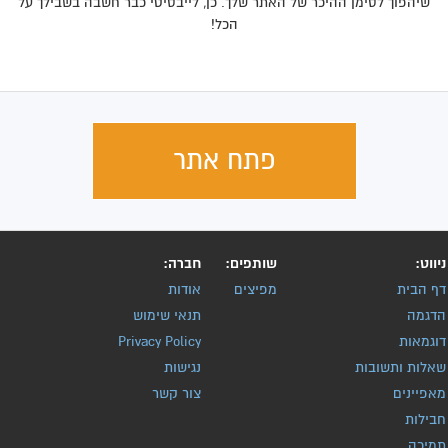
שיהפוך לסימן ההיכר של האתר שלך. כן, לייבסיטי כבר חשבה בשבילך על
הכל!
פתח אתר
ניווט:
שותפים:
חברה:
דף הבית
מפיצים
אודות
הדגמה
תנאי שימוש
דוגמאות
Privacy Policy
שאלות ותשובות
נגישות
מאפיינים
צור קשר
חבילות
תמיכה