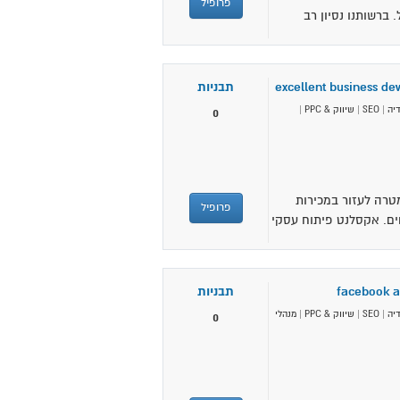
פרופיל
. ברשותנו נסיון רב
excellent business d
תבניות
יה
|
SEO
|
שיווק & PPC
|
0
לעצמה מטרה לעזור במכירות
פרופיל
ים. אקסלנט פיתוח עסקי
facebook a
תבניות
יה
|
SEO
|
שיווק & PPC
|
מנהלי
0