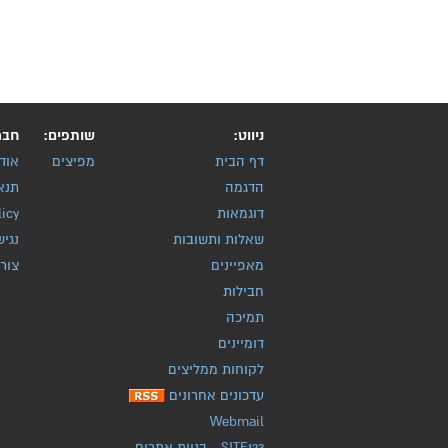
ניווט:
שותפים:
חבר
דף הבית
מפיצים
אוד
הדגמה
תנא
דוגמאות
licy
שאלות ותשובות
נגיש
מאפיינים
צור
חבילות
תמיכה
דומיינים
לקוחות ממליצים
עדכונים אחרונים
Webmail
SITE123
-
בניית אתרים