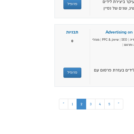
יקר ביצירת לידים
פרופיל
, שנים של נסיין
Advertising on
תבניות
יה
|
SEO
|
שיווק & PPC
|
מנהלי
0
ותרגום
|
לידים בעזרת פרסום עם
פרופיל
(current)
«
1
2
3
4
5
»