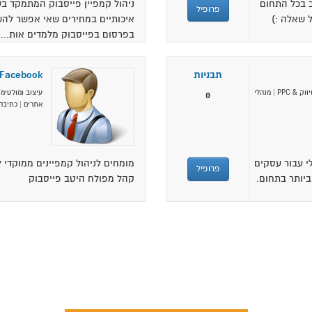
חב בכל התחום
ניהול קמפיין פייסבוק המתמקד בע
פרופיל
ל שאלה :)
איכותיים במחירים שאי אפשר להשיג
בפרסום בפייסבוק מלמדים אות...
תבניות
 Facebook
ווק & PPC
|
מנהלי
עיצוב ומולטימד
0
אתרים
|
כתיבה 
יטלי עבור עסקים
מומחים לניהול קמפיינים ממוקדי 
פרופיל
ביותר בתחום.
קהל מפולח היטב פייסבוק