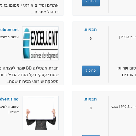
פרופיל
אתרים וקידום אורגני / ממומן בגוגל
בניהול אתרים...
תבניות
evelopment
ווק & PPC
|
עיצוב ומולטימד
0
ום ושיווק
חברת אקסלנט BD שמה 
פרופיל
 אתרים
שטח לעסקים על מנת להגדיל רווח
מספקת שירותי מכירות שטח...
תבניות
dvertising
ווק & PPC
|
מנהלי
עיצוב ומולטימד
0
אתרים
|