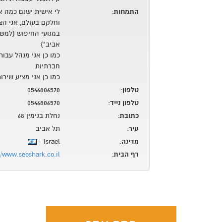
התמחות
:
לי אישית ישנם כמה 
וחלקם בעולם, אני הצ
במנועי החיפוש (למשל
אביב")
כמו כן אני מנהל עבו
חברתיות
כמו כן אני מציע שירו
טלפון
:
0546806570
טלפון נייד
:
0546806570
כתובת
:
נחלת בנימין 68
עיר
:
תל אביב
מדינה
:
Israel -
דף הבית
:
//www.seoshark.co.il/