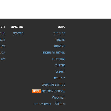
ניווט:
שותפים:
חבר
דף הבית
מפיצים
אוד
הדגמה
תנא
דוגמאות
licy
שאלות ותשובות
נגיש
מאפיינים
צור
חבילות
תמיכה
דומיינים
לקוחות ממליצים
עדכונים אחרונים
Webmail
SITE123
-
בניית אתרים