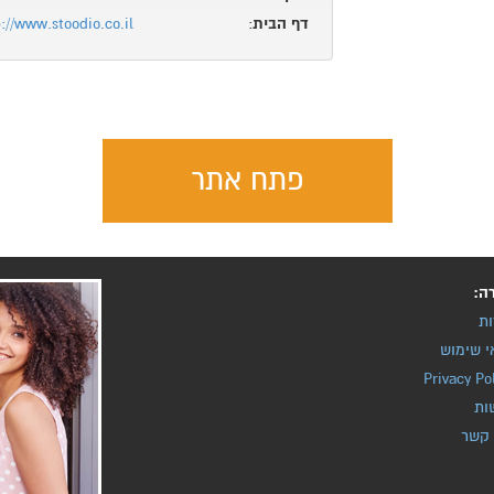
דף הבית
:
://www.stoodio.co.il
פתח אתר
ה:
ות
י שימוש
Privacy Po
ות
 קשר