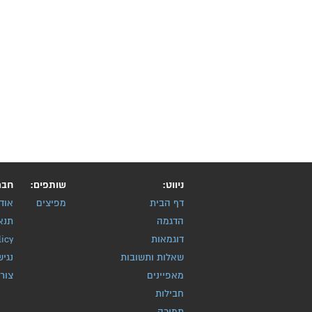
ניווט:
שותפים:
חבר
דף הבית
מפיצים
אוד
הדגמה
תנא
דוגמאות
licy
שאלות ותשובות
נגיש
מאפיינים
צור
חבילות
תמיכה