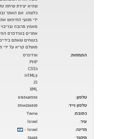
שהיא יצירת שיחת טל
כלשהו. אם האתר נבנה
ידי מנועי החיפוש את
מאמץ מרובה ובריבוי כ
אתרים בוורדפרס הפית
בטוחים שאתם בידיים 
מושלם קריא על ידי מנ
התמחות
:
וורדפרס
PHP
CSS3
HTML5
JS
XML
טלפון
:
0765410550
טלפון נייד
:
0544226820
כתובת
:
Yavne
עיר
:
Israel
מדינה
:
Israel -
מיקוד
:
70600