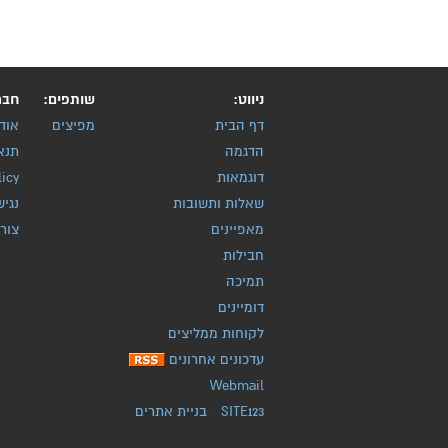
ניווט:
שותפים:
חבר
דף הבית
מפיצים
אוד
הדגמה
תנא
דוגמאות
licy
שאלות ותשובות
נגיש
מאפיינים
צור
חבילות
תמיכה
דומיינים
לקוחות ממליצים
עדכונים אחרונים
Webmail
SITE123
-
בניית אתרים