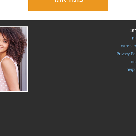
ה:
ות
י שימוש
Privacy Po
ות
 קשר