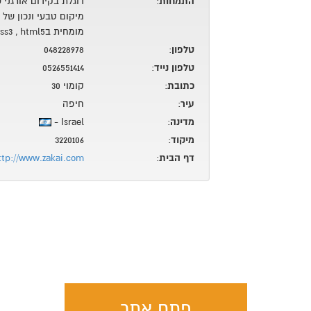
התמחות
:
דוגלת בקידום אורגני
מיקום טבעי ונכון של 
מומחית בcss3 , html5 , וגרפיקה
טלפון
:
048228978
טלפון נייד
:
0526551414
כתובת
:
קומוי 30
עיר
:
חיפה
מדינה
:
Israel -
מיקוד
:
3220106
דף הבית
:
ttp://www.zakai.com
פתח אתר