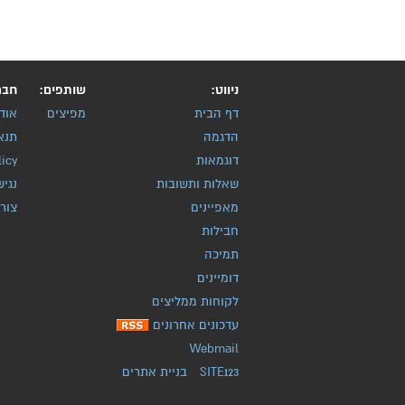
ניווט:
שותפים:
חבר
דף הבית
מפיצים
אוד
הדגמה
תנא
דוגמאות
licy
שאלות ותשובות
נגיש
מאפיינים
צור
חבילות
תמיכה
דומיינים
לקוחות ממליצים
עדכונים אחרונים
Webmail
SITE123
-
בניית אתרים