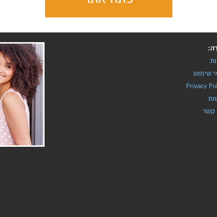
ה:
ות
י שימוש
Privacy Po
ות
 קשר