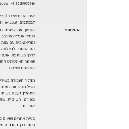
cow| +7(901)9030726
אתר הבית שלנו: www.shirey.co.il
למכתבים: info@shirey.co.il
התמחות
:
הנסיון מעל 
רוסיה,אנגליה,ארה"ב ו
וקריאטיבית עם צוות ב
הם המתכון להצלחה. 
לדרך משותפת, אתם תקב
שאתר האינטרנט החדש
הגולשים ושלכם.
תהליך העבודה בשירי מ
מכיל גם לוחות זמנים
התהליך נעשה בשיתוף
מפורט- חשוב לנו שהל
אחריות.
בניית אתרים ושיווק 
גרופ ובכך התרכזנו מ