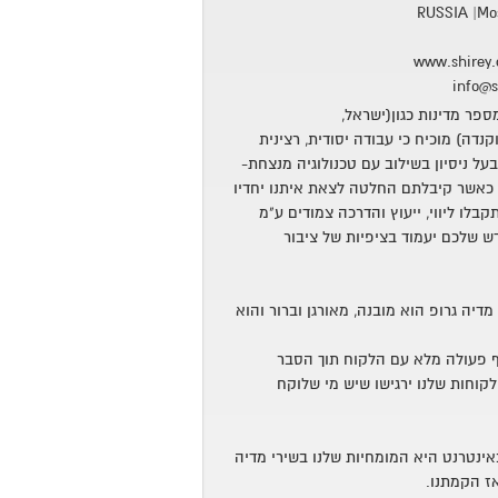
RUSSIA |Mos
7 שנים במספר מדינות כגון(ישראל,
קנדה) מוכיח כי עבודה יסודית, רצינית
על ניסיון בשילוב עם טכנולוגיה מנצחת-
כאשר קיבלתם החלטה לצאת איתנו יחדיו
לו ליווי, ייעוץ והדרכה צמודים ע"מ
 שלכם יעמוד בציפיות של ציבור
דיה גרופ הוא מובנה, מאורגן וברור והוא
 פעולה מלא עם הלקוח תוך הסבר
קוחות שלנו ירגישו שיש מי שלוקח
באינטרנט היא המומחיות שלנו בשירי מדיה
אז הקמתנו.