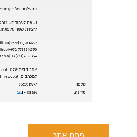
ההצלחה של לקוחותינ
נשמח לעמוד לשירותכ
ליצירת קשר טלפונית
fice|+972(52)3513797
fice|+972(77)5664350
cow| +7(901)9030726
אתר הבית שלנו: www.shirey.co.il
למכתבים: info@shirey.co.il
טלפון
:
0523513797
מדינה
:
Israel -
פתח אתר