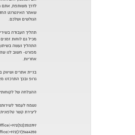
לדרך משותפת, אתם תקב
שאתר האינטרנט החדש
הגולשים ושלכם.
תהליך העבודה בשירי מ
מכיל גם לוחות זמנים
התהליך נעשה בשיתוף
מפורט- חשוב לנו שהל
אחריות.
בניית אתרים ושיווק 
גרופ ובכך התרכזנו מ
ההצלחה של לקוחותינ
נשמח לעמוד לשירותכ
ליצירת קשר טלפונית
fice|+972(52)3513797
fice|+972(77)5664350