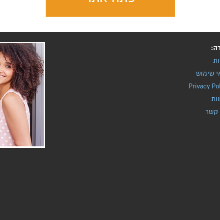
ה:
ות
י שימוש
Privacy Po
ות
 קשר