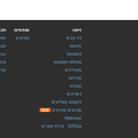
ניווט:
שותפים:
חבר
דף הבית
מפיצים
אוד
הדגמה
תנא
דוגמאות
licy
שאלות ותשובות
נגיש
מאפיינים
צור
חבילות
תמיכה
דומיינים
לקוחות ממליצים
עדכונים אחרונים
Webmail
SITE123
-
בניית אתרים