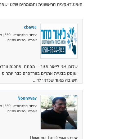
האינטראקציה הראשונית והמומחים שלנו ישמח
cbay18
עיצוב ומולטימדיה
|
SEO
|
שי
אתרים
|
כתיבה ותרגום
|
חשובה מאוד שכדאי לד...
Noamway
עיצוב ומולטימדיה
|
SEO
|
שי
אתרים
|
כתיבה ותרגום
|
Designer for 10 years now