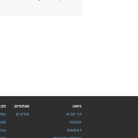
ניווט:
שותפים:
חבר
דף הבית
מפיצים
אוד
הדגמה
תנא
דוגמאות
licy