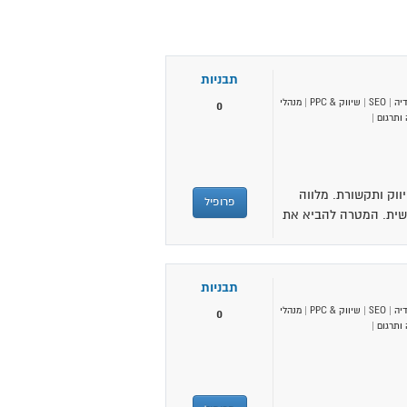
תבניות
יה
|
SEO
|
שיווק & PPC
|
מנהלי
0
ותרגום
|
ווק ותקשורת. מלווה
פרופיל
שית. המטרה להביא את
תבניות
יה
|
SEO
|
שיווק & PPC
|
מנהלי
0
ותרגום
|