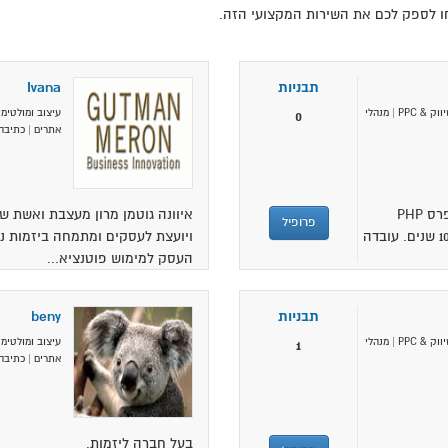
ו לספק לכם את השירות המקצועי הזה.
תבניות
Ivana
ווק & PPC
|
מנהלי
עיצוב ומולטימד
0
אתרים
|
כתיבה 
שלום, אני ליאור מזור – מפתח ומתכנת וורדפרס PHP
איוונה גוטמן מרון מעצבת ואשת שי
פרופיל
ועוסק בבניית אתרים בוורדפרס כבר יותר מ 10 שנים. עובדה
ויועצת לעסקים ומתמחה ביזמות נ
העסק למימוש פוטנציא...
תבניות
beny
ווק & PPC
|
מנהלי
עיצוב ומולטימד
1
אתרים
|
כתיבה 
בעל חברה ליזמות.