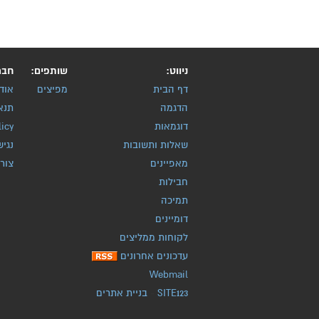
ניווט:
שותפים:
חבר
דף הבית
מפיצים
אוד
הדגמה
תנא
דוגמאות
licy
שאלות ותשובות
נגיש
מאפיינים
צור
חבילות
תמיכה
דומיינים
לקוחות ממליצים
עדכונים אחרונים
Webmail
SITE123
-
בניית אתרים