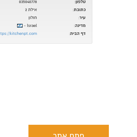
טלפון
:
035040778
כתובת
:
אילת 2
עיר
:
חולון
מדינה
:
Israel -
דף הבית
:
ttps://kitchenpt.com/
פתח אתר