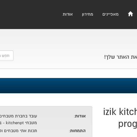
מאפיינים
מחירון
אודות
את האתר שלך!
izik kit
אודות
:
עובד בחברת מטבחים
pro
מטבחי kitchenpt - בעל נסיון של 10 שנים בתחום.
התמחות
:
תכנת אתי מטבחים וס