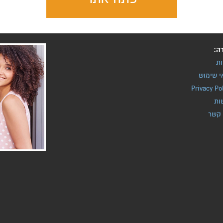
ה:
ות
י שימוש
Privacy Po
ות
 קשר