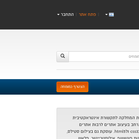
פתח אתר
התחבר
|
|
הצטרף כמומחה
וגרת המחלקה לתקשורת אינטראקטיבית
נרחב בעיצוב אתרים לרבות אתרים
רספונסיביים ועיצוב בcss3 ולhtml5. עוסקת גם בצילום סטילס,
ות פוטושופ, אילוסטרייטור, פלאש,