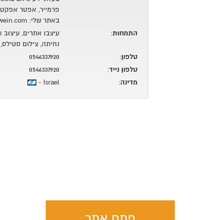
פרמייר, אפטר אפקט ו
באתר שלי: http://miriwein.com/
התמחות
:
עיצבו אתרים, עיצוב א
נחיתה, צילום סטילס, ע
טלפון
:
0546337920
טלפון נייד
:
0546337920
מדינה
:
Israel -
פתח אתר