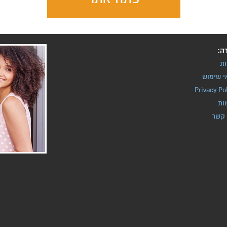
ה:
ות
י שימוש
Privacy Po
ות
 קשר