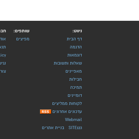
ניווט:
שותפים:
חבר
דף הבית
מפיצים
אוד
הדגמה
תנא
דוגמאות
licy
שאלות ותשובות
נגיש
מאפיינים
צור
חבילות
תמיכה
דומיינים
לקוחות ממליצים
עדכונים אחרונים
Webmail
SITE123
-
בניית אתרים